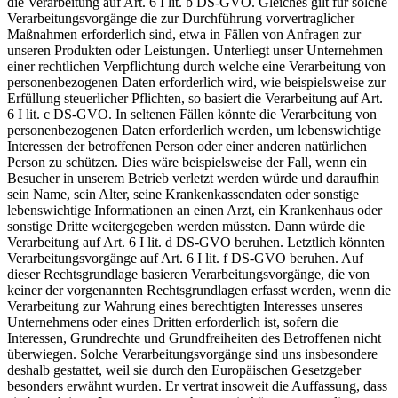
die Verarbeitung auf Art. 6 I lit. b DS-GVO. Gleiches gilt für solche
Verarbeitungsvorgänge die zur Durchführung vorvertraglicher
Maßnahmen erforderlich sind, etwa in Fällen von Anfragen zur
unseren Produkten oder Leistungen. Unterliegt unser Unternehmen
einer rechtlichen Verpflichtung durch welche eine Verarbeitung von
personenbezogenen Daten erforderlich wird, wie beispielsweise zur
Erfüllung steuerlicher Pflichten, so basiert die Verarbeitung auf Art.
6 I lit. c DS-GVO. In seltenen Fällen könnte die Verarbeitung von
personenbezogenen Daten erforderlich werden, um lebenswichtige
Interessen der betroffenen Person oder einer anderen natürlichen
Person zu schützen. Dies wäre beispielsweise der Fall, wenn ein
Besucher in unserem Betrieb verletzt werden würde und daraufhin
sein Name, sein Alter, seine Krankenkassendaten oder sonstige
lebenswichtige Informationen an einen Arzt, ein Krankenhaus oder
sonstige Dritte weitergegeben werden müssten. Dann würde die
Verarbeitung auf Art. 6 I lit. d DS-GVO beruhen. Letztlich könnten
Verarbeitungsvorgänge auf Art. 6 I lit. f DS-GVO beruhen. Auf
dieser Rechtsgrundlage basieren Verarbeitungsvorgänge, die von
keiner der vorgenannten Rechtsgrundlagen erfasst werden, wenn die
Verarbeitung zur Wahrung eines berechtigten Interesses unseres
Unternehmens oder eines Dritten erforderlich ist, sofern die
Interessen, Grundrechte und Grundfreiheiten des Betroffenen nicht
überwiegen. Solche Verarbeitungsvorgänge sind uns insbesondere
deshalb gestattet, weil sie durch den Europäischen Gesetzgeber
besonders erwähnt wurden. Er vertrat insoweit die Auffassung, dass